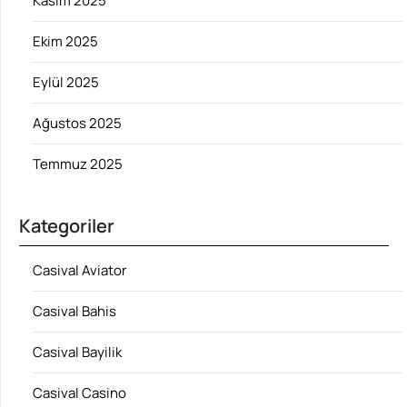
Kasım 2025
Ekim 2025
Eylül 2025
Ağustos 2025
Temmuz 2025
Kategoriler
Casival Aviator
Casival Bahis
Casival Bayilik
Casival Casino