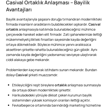
Casival Ortaklık Anlaşması – Bayilik
Avantajları
Bayilik avantajlarıyla şaşasını doruğa tırmandıran modernlikteki
firmada insanların aradıklarını bulabilecekleri aşikardır.
Casival
ortaklık
anlaşmasıyla katılımda bulunabileceğiniz mühimce
çerçevede hareket eden elit firmadır. Zati şahanelerinize ilettiği
mükemmeliyetçilikteki fırsatları sayesinde kayda değerliğini
ortaya dökmektedir. Böylece mühimce yanını aralıksızca
aksettiren şirkette rahatta bulunabileceğiniz gün gibidir. Aynı
zamanda kayda değerliğini yadsınamaz seviyeye ulaştırarak
ciddi alakaya gebe mekandır.
Problemlerden kaçınarak istihdamı sunan mekandır. Bundan
dolayı
Casival
şirketi muazzamdır.
Etkileyiciliğini reşit bireylere
ortaklık
anlaşması sunmasıyla
da ortaya döken modernlikteki şirkettir.
Harikuladedeki yönüyle dikkat çeken kurumun bayilik
sisteminden yüksek komisyon oranları ilettiği açıktır.
Fevkalbeşerce ortamında barındırdığı marketing hizmetine