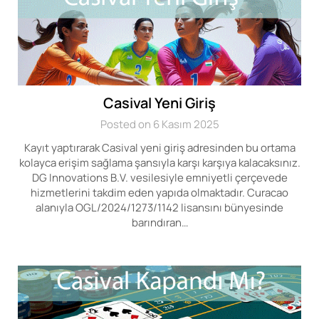
Casival Yeni Giriş
Posted on 6 Kasım 2025
Kayıt yaptırarak Casival yeni giriş adresinden bu ortama
kolayca erişim sağlama şansıyla karşı karşıya kalacaksınız.
DG Innovations B.V. vesilesiyle emniyetli çerçevede
hizmetlerini takdim eden yapıda olmaktadır. Curacao
alanıyla OGL/2024/1273/1142 lisansını bünyesinde
barındıran…