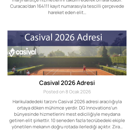
Curacao’dan 164111 kayıt numarasıyla tescilli çerçevede
hareket eden elit…
Casival 2026 Adresi
Posted on 8 Ocak 2026
Harikuladedeki tarzını Casival 2026 adresi aracılığıyla
ortaya döken mühimce yerdir. DG Innovations’un
bünyesinde hizmetlerini mest ediciliğiyle meydana
getiren elit şirkettir. 10 seneden fazla tecrübedeki ekiple
yönetilen mekanın doğru rotada ilerlediği açıktır. Zira…