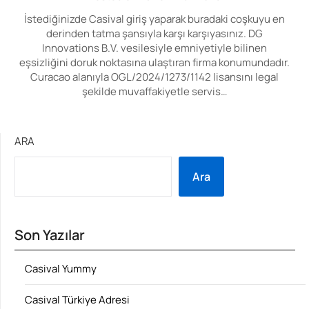
İstediğinizde Casival giriş yaparak buradaki coşkuyu en
derinden tatma şansıyla karşı karşıyasınız. DG
Innovations B.V. vesilesiyle emniyetiyle bilinen
eşsizliğini doruk noktasına ulaştıran firma konumundadır.
Curacao alanıyla OGL/2024/1273/1142 lisansını legal
şekilde muvaffakiyetle servis…
ARA
Ara
Son Yazılar
Casival Yummy
Casival Türkiye Adresi