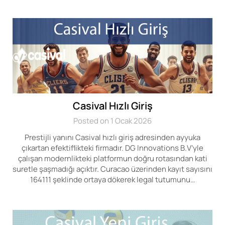
Casival Hızlı Giriş
Posted on 1 Ocak 2026
Prestijli yanını Casival hızlı giriş adresinden ayyuka
çıkartan efektiflikteki firmadır. DG Innovations B.V’yle
çalışan modernlikteki platformun doğru rotasından kati
suretle şaşmadığı açıktır. Curacao üzerinden kayıt sayısını
164111 şeklinde ortaya dökerek legal tutumunu…