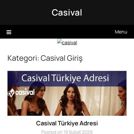
Skip
Casival
to
content
Menu
Kategori:
Casival Giriş
Casival Türkiye Adresi
Posted on 19 Şubat 2026