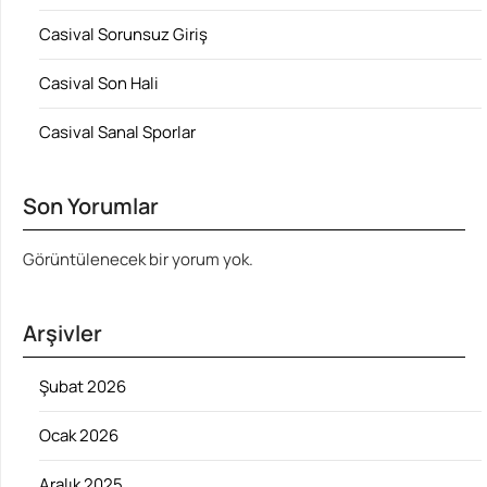
Casival Sorunsuz Giriş
Casival Son Hali
Casival Sanal Sporlar
Son Yorumlar
Görüntülenecek bir yorum yok.
Arşivler
Şubat 2026
Ocak 2026
Aralık 2025