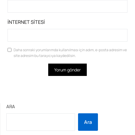
İNTERNET SITESI
Daha sonraki yorumlarımda kullanılması için adım, e-posta adresim ve
site adresim bu tarayıcıya kaydedilsin.
ARA
Ara