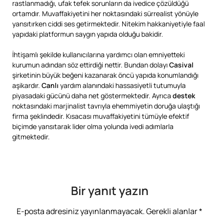
rastlanmadığı, ufak tefek sorunların da ivedice çözüldüğü
ortamdır. Muvaffakiyetini her noktasındaki sürrealist yönüyle
yansıtırken ciddi ses getirmektedir. Nitekim hakkaniyetiyle faal
yapıdaki platformun saygın yapıda olduğu bakidir.
İhtişamlı şekilde kullanıcılarına yardımcı olan emniyetteki
kurumun adından söz ettirdiği nettir. Bundan dolayı
Casival
şirketinin büyük beğeni kazanarak öncü yapıda konumlandığı
aşikardır.
Canlı
yardım alanındaki hassasiyetli tutumuyla
piyasadaki gücünü daha net göstermektedir. Ayrıca
destek
noktasındaki marjinalist tavrıyla ehemmiyetin doruğa ulaştığı
firma şeklindedir. Kısacası muvaffakiyetini tümüyle efektif
biçimde yansıtarak lider olma yolunda ivedi adımlarla
gitmektedir.
Bir yanıt yazın
E-posta adresiniz yayınlanmayacak.
Gerekli alanlar
*