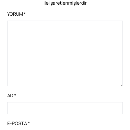
ile işaretlenmişlerdir
YORUM
*
AD
*
E-POSTA
*