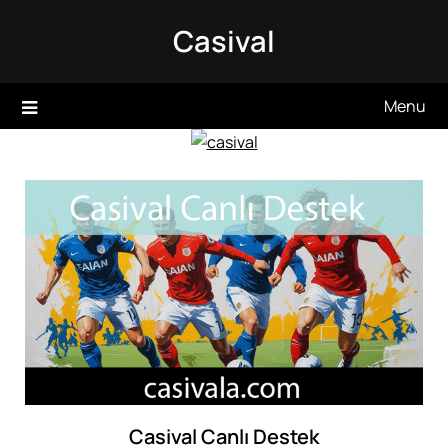
Skip
Casival
to
content
Menu
Casival Canlı Destek