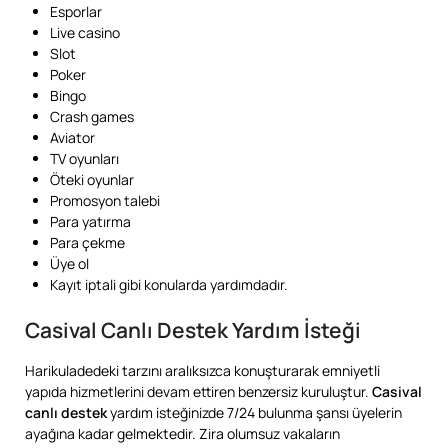
Esporlar
Live casino
Slot
Poker
Bingo
Crash games
Aviator
TV oyunları
Öteki oyunlar
Promosyon talebi
Para yatırma
Para çekme
Üye ol
Kayıt iptali gibi konularda yardımdadır.
Casival Canlı Destek Yardım İsteği
Harikuladedeki tarzını aralıksızca konuşturarak emniyetli
yapıda hizmetlerini devam ettiren benzersiz kuruluştur.
Casival
canlı destek
yardım isteğinizde 7/24 bulunma şansı üyelerin
ayağına kadar gelmektedir. Zira olumsuz vakaların