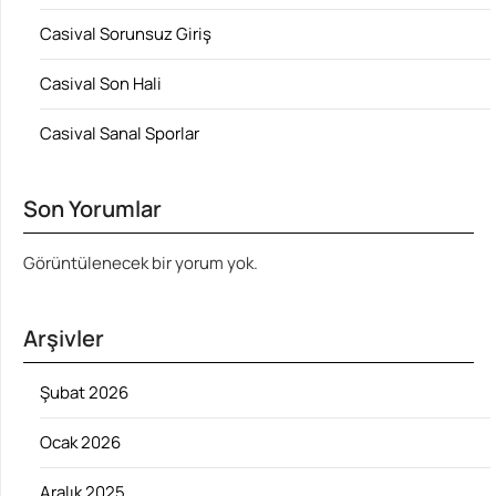
Casival Sorunsuz Giriş
Casival Son Hali
Casival Sanal Sporlar
Son Yorumlar
Görüntülenecek bir yorum yok.
Arşivler
Şubat 2026
Ocak 2026
Aralık 2025