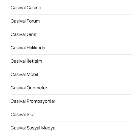
Casival Casino
Casival Forum
Casival Giriş
Casival Hakkında
Casival İletişim
Casival Mobil
Casival Ödemeler
Casival Promosyonlar
Casival Slot
Casival Sosyal Medya