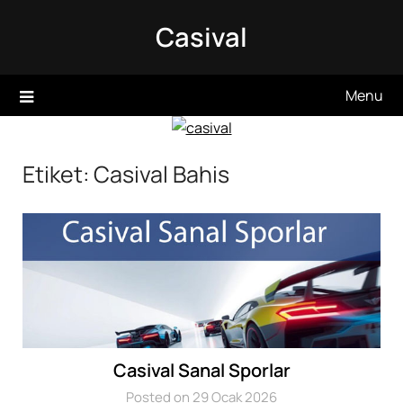
Skip
Casival
to
content
Menu
Etiket:
Casival Bahis
Casival Sanal Sporlar
Posted on 29 Ocak 2026