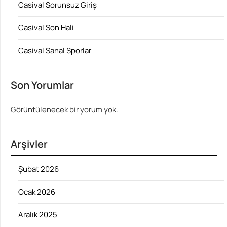
Casival Sorunsuz Giriş
Casival Son Hali
Casival Sanal Sporlar
Son Yorumlar
Görüntülenecek bir yorum yok.
Arşivler
Şubat 2026
Ocak 2026
Aralık 2025